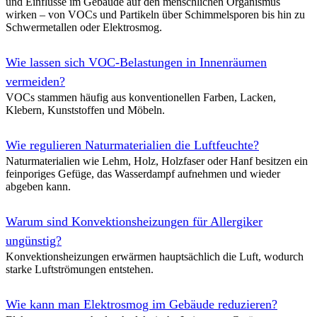
und Einflüsse im Gebäude auf den menschlichen Organismus
ertüchtigt und baubiologisch verbessert werden.
wirken – von VOCs und Partikeln über Schimmelsporen bis hin zu
Schwermetallen oder Elektrosmog.
Neubau eines Reihenhauses in Holz-Stroh-Modulbauweis
Reihenendhaus in Berlin, dessen Wände und Dach als Holzmodule 
Wie lassen sich VOC-Belastungen in Innenräumen
ausgeführt sind. Naturbaustoffe, recycelte Ziegel und eine verkohlte
vermeiden?
das Haus nahezu vollständig kompostierbar.
VOCs stammen häufig aus konventionellen Farben, Lacken,
Klebern, Kunststoffen und Möbeln.
Neubau eines ökologischen Wochenendhauses im Natursch
Holzhaus mit 60 m² Grundfläche im Naturschutzgebiet, gebaut aus m
Wie regulieren Naturmaterialien die Luftfeuchte?
ohne Leim, Lehm- und Kalkoberflächen, effizienter Holzvergaserhei
Naturmaterialien wie Lehm, Holz, Holzfaser oder Hanf besitzen ein
Deckenheizmatten, Photovoltaikdach und Pflanzenkläranlage.
feinporiges Gefüge, das Wasserdampf aufnehmen und wieder
abgeben kann.
Renovierung Nebentreppenhaus und Kellerdurchgang
Aufwertung eines zuvor vernachlässigten Nebentreppenhauses mit na
Warum sind Konvektionsheizungen für Allergiker
und -farben, neuer Beleuchtung mit LED und Präsenzmeldern sowie ro
ungünstig?
reinigenden Oberflächen im Kellerdurchgang.
Konvektionsheizungen erwärmen hauptsächlich die Luft, wodurch
starke Luftströmungen entstehen.
Ökologischer Anbau für ein Einfamilienhaus
Kleiner Holzanbau an ein Einfamilienhaus in der Mecklenburgischen 
Wie kann man Elektrosmog im Gebäude reduzieren?
Holzrahmenkonstruktion, Hanf- und Holzweichfaserdämmung, Lärc