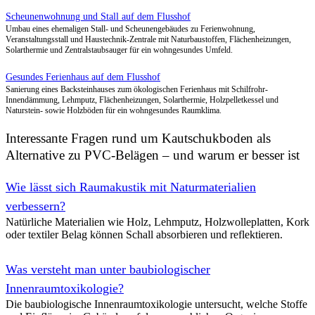
Dorfgemeinschaftshaus
Sanierung und behutsamer Umbau eines historischen Fachwerkhause
einem barrierefreien Dorfgemeinschaftshaus mit Mehrzweckraum, Bi
Einsatz ökologischer Baustoffe, Erhalt der Bausubstanz und energieef
Naturhaus Schorfheide – Sanierung eines denkmalgeschüt
Fachwerkhauses
Ökologische Sanierung eines stark geschädigten Fachwerkhauses au
Interessante Fragen rund um Kautschukboden als
erneuerter Holzbalkendecke, rekonstruierten Lehmgefachelementen un
Alternative zu PVC-Belägen – und warum er besser ist
Innendämmung bei gleichzeitig sichtbarem Fachwerk.
Wie lässt sich Raumakustik mit Naturmaterialien
Solares Fachwerk-Gebäude auf dem Flusshof
verbessern?
Neubau eines Fachwerkgebäudes für Seminare auf dem Flusshof mit
Natürliche Materialien wie Holz, Lehmputz, Holzwolleplatten, Kork
Holzweichfaserdämmung, Lehm- und Kalkoberflächen sowie Solar-I
oder textiler Belag können Schall absorbieren und reflektieren.
Strom für Gebäude und Hof liefern.
Was versteht man unter baubiologischer
Energetische Sanierung im denkmalgeschützten Doppelha
Innenraumtoxikologie?
Denkmalgeschützte Doppelhaushälfte in Berlin, deren Keller, Dach 
ökologischen Baustoffen, Flächenheizungen und Zelluloseeinblasdä
Die baubiologische Innenraumtoxikologie untersucht, welche Stoffe