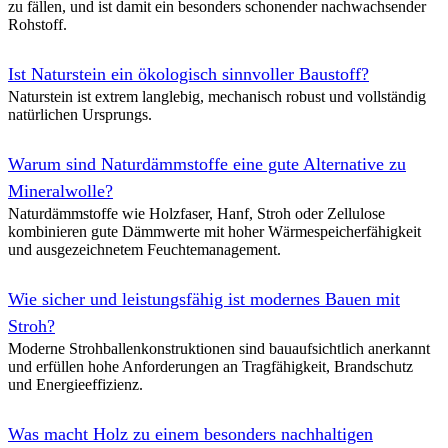
zu fällen, und ist damit ein besonders schonender nachwachsender
diffusionsoffenen und wohngesunden Badezimmer.
Rohstoff.
Ökologisches Dachgeschoss im Denkmal
Ist Naturstein ein ökologisch sinnvoller Baustoff?
Umbau eines 500 m² großen Dachgeschosses in einem denkmalgesch
Naturstein ist extrem langlebig, mechanisch robust und vollständig
Sanierung von Hausschwammbefall, natürlicher Zellulose- und Ha
natürlichen Ursprungs.
Flächenheizungen und Holzvergaseröfen.
Warum sind Naturdämmstoffe eine gute Alternative zu
Scheunenwohnung und Stall auf dem Flusshof
Mineralwolle?
Umbau eines ehemaligen Stall- und Scheunengebäudes zu Ferienwo
Naturdämmstoffe wie Holzfaser, Hanf, Stroh oder Zellulose
Veranstaltungsstall und Haustechnik-Zentrale mit Naturbaustoffen, F
kombinieren gute Dämmwerte mit hoher Wärmespeicherfähigkeit
Solarthermie und Zentralstaubsauger für ein wohngesundes Umfeld.
und ausgezeichnetem Feuchtemanagement.
Gesundes Ferienhaus auf dem Flusshof
Wie sicher und leistungsfähig ist modernes Bauen mit
Sanierung eines Backsteinhauses zum ökologischen Ferienhaus mit S
Stroh?
Innendämmung, Lehmputz, Flächenheizungen, Solarthermie, Holzpell
Moderne Strohballenkonstruktionen sind bauaufsichtlich anerkannt
Naturstein- sowie Holzböden für ein wohngesundes Raumklima.
und erfüllen hohe Anforderungen an Tragfähigkeit, Brandschutz
und Energieeffizienz.
Was macht Holz zu einem besonders nachhaltigen