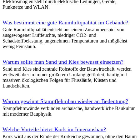
Elektrosmog entsteht durch elektrische Leitungen, Geräte,
Dachterrasse, Deckenheizung und großformatigen Verglasungen.
Funknetze und WLAN.
Neubau eines Zweifamilienhauses in Strohballen-Bauweis
Was bestimmt eine gute Raumluftqualität im Gebäude?
Zweifamilienhaus in Strohballenbauweise mit Holztragwerk und Leh
Gute Raumluftqualität entsteht aus einem Zusammenspiel von
regionaler Baustoffe, geringem Primärenergieeinsatz und robustem F
ausgewogener Luftfeuchte, niedriger CO2- und
dauerhaftes, ökologisches Wohnen ermöglicht.
Schadstoffbelastung, angenehmen Temperaturen und möglichst
wenig Feinstaub.
Ökologische Treppenhaus- und Aufzug-Sanierung
Warum sollte man Sand und Kies bewusst einsetzen?
Denkmalgerechte Sanierung eines Gründerzeit-Treppenhauses mit his
Aufzugsanlage: Mahagoni-Vertäfelungen und Stuckdecke werden freig
Sand und Kies sind zentrale Rohstoffe der Bauwirtschaft, werden
Kalkputze und -farben ersetzen alte Dispersionsanstriche.
weltweit aber in immer größerem Umfang gefördert, häufig mit
massiven ökologischen Folgen für Flussläufe, Küsten und
Landschaften.
Öko-Sanierung von Altbau-Büroflächen
Altbau-Büroflächen mit Ausbauzustand der 1970er Jahre wurden mit
Warum gewinnt Stampflehmbau wieder an Bedeutung?
diffusionsoffenen Kalkputzen und -farben sowie aufgearbeitetem, geö
Stampflehmwände verbinden archaische, handwerkliche Baukultur
hellen, wohngesunden Arbeitsräumen umgebaut.
mit moderner Bauphysik.
Naturstoffe im Badezimmer
Welche Vorteile bietet Kork im Innenausbau?
Umbau eines kleinen Bades mit dem Rückbau alter Fliesen, fugenlose
Kork wird aus der Rinde der Korkeiche gewonnen, ohne den Baum
Oberflächen, geölter Holzbadewanne und hochwertigen Armaturen zu