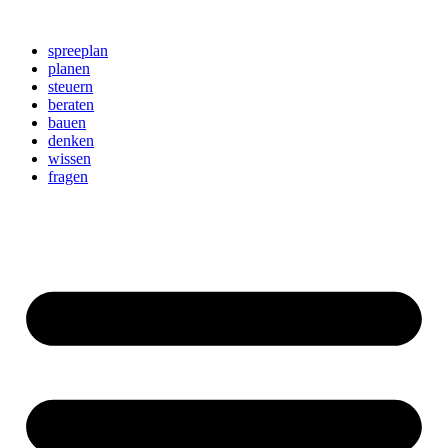
Zum
Inhalt
spreeplan
springen
planen
steuern
beraten
bauen
denken
wissen
fragen