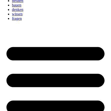
beraten
bauen
denken
wissen
fragen