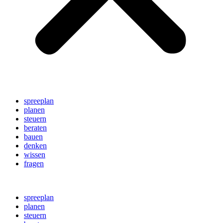
spreeplan
planen
steuern
beraten
bauen
denken
wissen
fragen
spreeplan
planen
steuern