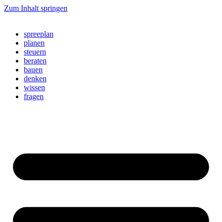
Zum Inhalt springen
spreeplan
planen
steuern
beraten
bauen
denken
wissen
fragen