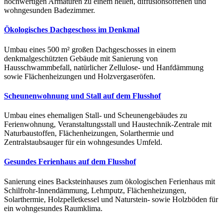
hochwertigen Armaturen zu einem hellen, diffusionsoffenen und
wohngesunden Badezimmer.
Ökologisches Dachgeschoss im Denkmal
Umbau eines 500 m² großen Dachgeschosses in einem
denkmalgeschützten Gebäude mit Sanierung von
Hausschwammbefall, natürlicher Zellulose- und Hanfdämmung
sowie Flächenheizungen und Holzvergaseröfen.
Scheunenwohnung und Stall auf dem Flusshof
Umbau eines ehemaligen Stall- und Scheunengebäudes zu
Ferienwohnung, Veranstaltungsstall und Haustechnik-Zentrale mit
Naturbaustoffen, Flächenheizungen, Solarthermie und
Zentralstaubsauger für ein wohngesundes Umfeld.
Gesundes Ferienhaus auf dem Flusshof
Sanierung eines Backsteinhauses zum ökologischen Ferienhaus mit
Schilfrohr-Innendämmung, Lehmputz, Flächenheizungen,
Solarthermie, Holzpelletkessel und Naturstein- sowie Holzböden für
ein wohngesundes Raumklima.