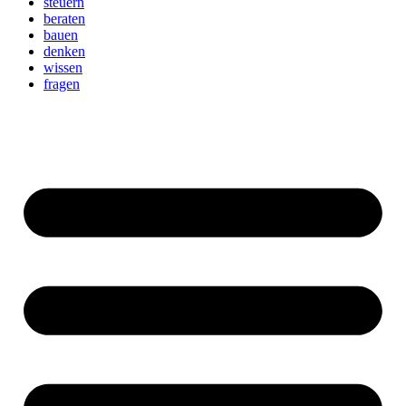
steuern
beraten
bauen
denken
wissen
fragen