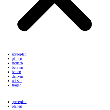
spreeplan
planen
steuern
beraten
bauen
denken
wissen
fragen
spreeplan
planen