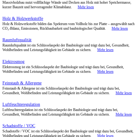
Scheunenwohnung und Stall auf dem Flusshof
Umbau eines ehemaligen Stall- und Scheunengebäudes zu Ferienwo
Veranstaltungsstall und Haustechnik-Zentrale mit Naturbaustoffen, F
Solarthermie und Zentralstaubsauger für ein wohngesundes Umfeld.
Gesundes Ferienhaus auf dem Flusshof
Sanierung eines Backsteinhauses zum ökologischen Ferienhaus mit S
Innendämmung, Lehmputz, Flächenheizungen, Solarthermie, Holzpell
Naturstein- sowie Holzböden für ein wohngesundes Raumklima.