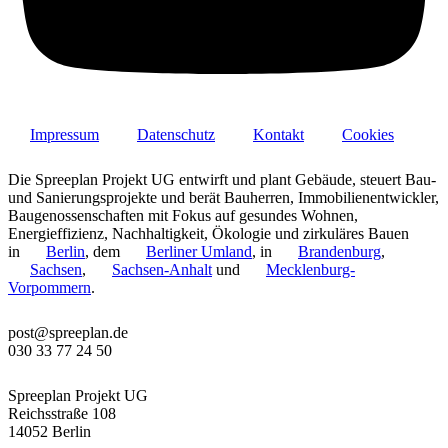
Baubiologie & Gesundheit
Baubiologie & Gesundheit rückt Raumklima, Materialien und Technik
Menschen – mit schadstoffarmen Baustoffen, guter Luftqualität und 
regenerativen Räumen.
Mehr lesen
Massivholzbau
Impressum
Datenschutz
Kontakt
Cookies
Massivholzbau nutzt vollflächige Wände und Decken aus Holz mit h
kurzer Bauzeit und hervorragender Klimabilanz.
Mehr lesen
Die Spreeplan Projekt UG entwirft und plant Gebäude, steuert Bau-
und Sanierungsprojekte und berät Bauherren, Immobilienentwickler,
Baugenossenschaften mit Fokus auf gesundes Wohnen,
Holz & Holzwerkstoffe
Energieffizienz, Nachhaltigkeit, Ökologie und zirkuläres Bauen
in
Berlin
, dem
Berliner Umland
, in
Brandenburg
,
Holz & Holzwerkstoffe bilden das Spektrum vom Vollholz bis zur Pla
Sachsen
,
Sachsen-Anhalt
und
Mecklenburg-
CO₂-Bilanz, Emissionen, Rückbaubarkeit und baubiologischer Qualit
Vorpommern
.
Raumluftqualität
post@spreeplan.de
Raumluftqualität ist ein Schlüsselaspekt der Baubiologie und trägt da
030 33 77 24 50
Wohlbefinden und Leistungsfähigkeit im Gebäude zu sichern.
Meh
Spreeplan Projekt UG
Reichsstraße 108
Elektrosmog
14052 Berlin
Elektrosmog ist ein Schlüsselaspekt der Baubiologie und trägt dazu b