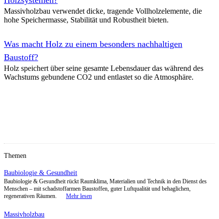
Massivholzbau verwendet dicke, tragende Vollholzelemente, die
Ökologische Treppenhaus- und Aufzug-Sanierung
hohe Speichermasse, Stabilität und Robustheit bieten.
Denkmalgerechte Sanierung eines Gründerzeit-Treppenhauses mit his
Aufzugsanlage: Mahagoni-Vertäfelungen und Stuckdecke werden freig
Was macht Holz zu einem besonders nachhaltigen
Kalkputze und -farben ersetzen alte Dispersionsanstriche.
Baustoff?
Holz speichert über seine gesamte Lebensdauer das während des
Öko-Sanierung von Altbau-Büroflächen
Wachstums gebundene CO2 und entlastet so die Atmosphäre.
Altbau-Büroflächen mit Ausbauzustand der 1970er Jahre wurden mit
diffusionsoffenen Kalkputzen und -farben sowie aufgearbeitetem, geö
hellen, wohngesunden Arbeitsräumen umgebaut.
Naturstoffe im Badezimmer
Umbau eines kleinen Bades mit dem Rückbau alter Fliesen, fugenlose
Oberflächen, geölter Holzbadewanne und hochwertigen Armaturen zu
diffusionsoffenen und wohngesunden Badezimmer.
Ökologisches Dachgeschoss im Denkmal
Umbau eines 500 m² großen Dachgeschosses in einem denkmalgesch
Sanierung von Hausschwammbefall, natürlicher Zellulose- und Ha
Flächenheizungen und Holzvergaseröfen.