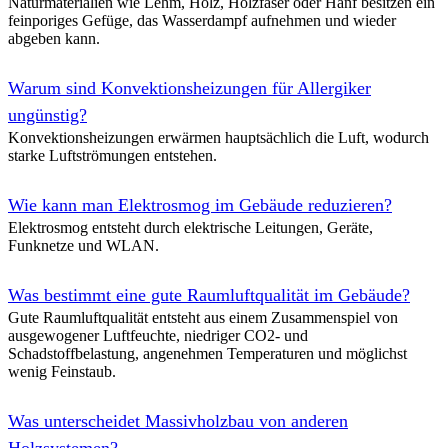
Naturmaterialien wie Lehm, Holz, Holzfaser oder Hanf besitzen ein
feinporiges Gefüge, das Wasserdampf aufnehmen und wieder
Neubau eines Reihenhauses in Holz-Stroh-Modulbauweis
abgeben kann.
Reihenendhaus in Berlin, dessen Wände und Dach als Holzmodule 
ausgeführt sind. Naturbaustoffe, recycelte Ziegel und eine verkohlte
das Haus nahezu vollständig kompostierbar.
Warum sind Konvektionsheizungen für Allergiker
ungünstig?
Neubau eines ökologischen Wochenendhauses im Natursch
Konvektionsheizungen erwärmen hauptsächlich die Luft, wodurch
starke Luftströmungen entstehen.
Holzhaus mit 60 m² Grundfläche im Naturschutzgebiet, gebaut aus m
ohne Leim, Lehm- und Kalkoberflächen, effizienter Holzvergaserhei
Deckenheizmatten, Photovoltaikdach und Pflanzenkläranlage.
Wie kann man Elektrosmog im Gebäude reduzieren?
Elektrosmog entsteht durch elektrische Leitungen, Geräte,
Funknetze und WLAN.
Ökologischer Anbau für ein Einfamilienhaus
Kleiner Holzanbau an ein Einfamilienhaus in der Mecklenburgischen 
Was bestimmt eine gute Raumluftqualität im Gebäude?
Holzrahmenkonstruktion, Hanf- und Holzweichfaserdämmung, Lärc
Dachterrasse, Deckenheizung und großformatigen Verglasungen.
Gute Raumluftqualität entsteht aus einem Zusammenspiel von
ausgewogener Luftfeuchte, niedriger CO2- und
Schadstoffbelastung, angenehmen Temperaturen und möglichst
Neubau eines Zweifamilienhauses in Strohballen-Bauweis
wenig Feinstaub.
Zweifamilienhaus in Strohballenbauweise mit Holztragwerk und Leh
regionaler Baustoffe, geringem Primärenergieeinsatz und robustem F
Was unterscheidet Massivholzbau von anderen
dauerhaftes, ökologisches Wohnen ermöglicht.
Holzsystemen?