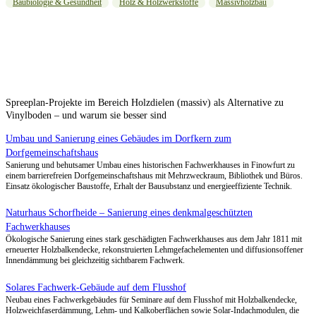
Baubiologie & Gesundheit
Holz & Holzwerkstoffe
Massivholzbau