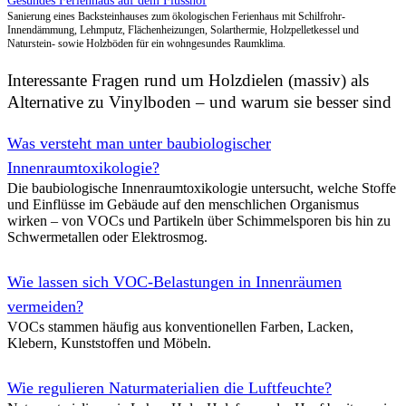
Sanierung und behutsamer Umbau eines historischen Fachwerkhause
einem barrierefreien Dorfgemeinschaftshaus mit Mehrzweckraum, Bi
Einsatz ökologischer Baustoffe, Erhalt der Bausubstanz und energieef
Interessante Fragen rund um Holzdielen (massiv) als
Naturhaus Schorfheide – Sanierung eines denkmalgeschüt
Alternative zu Vinylboden – und warum sie besser sind
Fachwerkhauses
Ökologische Sanierung eines stark geschädigten Fachwerkhauses au
Was versteht man unter baubiologischer
erneuerter Holzbalkendecke, rekonstruierten Lehmgefachelementen un
Innenraumtoxikologie?
Innendämmung bei gleichzeitig sichtbarem Fachwerk.
Die baubiologische Innenraumtoxikologie untersucht, welche Stoffe
und Einflüsse im Gebäude auf den menschlichen Organismus
Solares Fachwerk-Gebäude auf dem Flusshof
wirken – von VOCs und Partikeln über Schimmelsporen bis hin zu
Schwermetallen oder Elektrosmog.
Neubau eines Fachwerkgebäudes für Seminare auf dem Flusshof mit
Holzweichfaserdämmung, Lehm- und Kalkoberflächen sowie Solar-I
Strom für Gebäude und Hof liefern.
Wie lassen sich VOC-Belastungen in Innenräumen
vermeiden?
Energetische Sanierung im denkmalgeschützten Doppelha
VOCs stammen häufig aus konventionellen Farben, Lacken,
Klebern, Kunststoffen und Möbeln.
Denkmalgeschützte Doppelhaushälfte in Berlin, deren Keller, Dach 
ökologischen Baustoffen, Flächenheizungen und Zelluloseeinblasdä
ertüchtigt und baubiologisch verbessert werden.
Wie regulieren Naturmaterialien die Luftfeuchte?