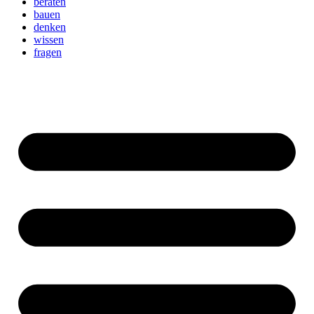
beraten
bauen
denken
wissen
fragen