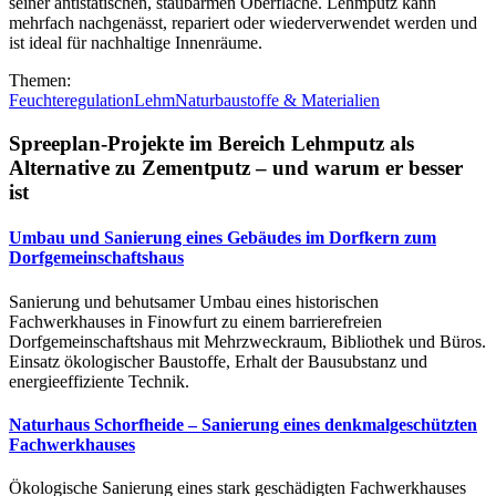
seiner antistatischen, staubarmen Oberfläche. Lehmputz kann
mehrfach nachgenässt, repariert oder wiederverwendet werden und
ist ideal für nachhaltige Innenräume.
Themen:
Feuchteregulation
Lehm
Naturbaustoffe & Materialien
Spreeplan-Projekte im Bereich Lehmputz als
Alternative zu Zementputz – und warum er besser
ist
Umbau und Sanierung eines Gebäudes im Dorfkern zum
Dorfgemeinschaftshaus
Sanierung und behutsamer Umbau eines historischen
Fachwerkhauses in Finowfurt zu einem barrierefreien
Dorfgemeinschaftshaus mit Mehrzweckraum, Bibliothek und Büros.
Einsatz ökologischer Baustoffe, Erhalt der Bausubstanz und
energieeffiziente Technik.
Naturhaus Schorfheide – Sanierung eines denkmalgeschützten
Fachwerkhauses
Ökologische Sanierung eines stark geschädigten Fachwerkhauses