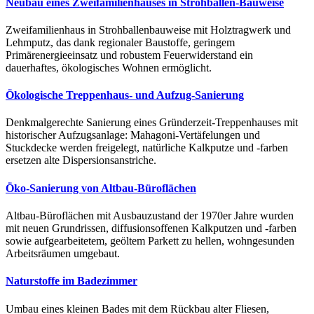
Neubau eines Zweifamilienhauses in Strohballen-Bauweise
Zweifamilienhaus in Strohballenbauweise mit Holztragwerk und
Lehmputz, das dank regionaler Baustoffe, geringem
Primärenergieeinsatz und robustem Feuerwiderstand ein
dauerhaftes, ökologisches Wohnen ermöglicht.
Ökologische Treppenhaus- und Aufzug-Sanierung
Denkmalgerechte Sanierung eines Gründerzeit-Treppenhauses mit
historischer Aufzugsanlage: Mahagoni-Vertäfelungen und
Stuckdecke werden freigelegt, natürliche Kalkputze und -farben
ersetzen alte Dispersionsanstriche.
Öko-Sanierung von Altbau-Büroflächen
Altbau-Büroflächen mit Ausbauzustand der 1970er Jahre wurden
mit neuen Grundrissen, diffusionsoffenen Kalkputzen und -farben
sowie aufgearbeitetem, geöltem Parkett zu hellen, wohngesunden
Arbeitsräumen umgebaut.
Naturstoffe im Badezimmer
Umbau eines kleinen Bades mit dem Rückbau alter Fliesen,