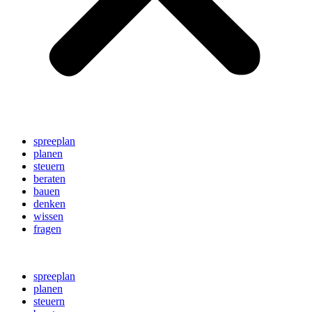
spreeplan
planen
steuern
beraten
bauen
denken
wissen
fragen
spreeplan
planen
steuern