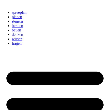
Zum
Inhalt
spreeplan
springen
planen
steuern
beraten
bauen
denken
wissen
fragen