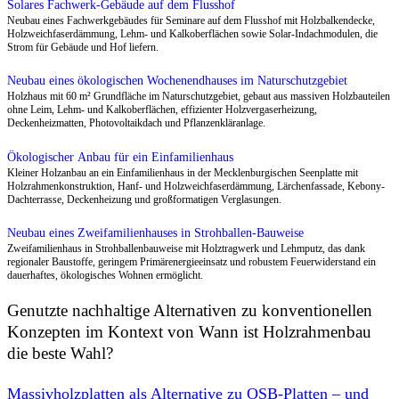
Holztafelbau
Holztafelbau nutzt vorgefertigte Wand- und Deckentafeln aus der Werk
präzise und wetterunabhängige Bauprozesse mit hoher energetischer 
lesen
Holzskelettbau
Holzskelettbau trennt Tragwerk und Hülle, schafft flexible Grundris
und sichtbare Strukturen – ideal für wandlungsfähige, nutzungsneut
lesen
Massivholzbau
Massivholzbau nutzt vollflächige Wände und Decken aus Holz mit h
kurzer Bauzeit und hervorragender Klimabilanz.
Mehr lesen
Genutzte nachhaltige Alternativen zu konventionellen
Holzbauweisen
Konzepten im Kontext von Wann ist Holzrahmenbau
Holzbauweisen nutzen die Bandbreite des Holzbaus – vom Rahmenb
Massivholz – um klimaschonende, vorgefertigte und gesunde Gebäu
die beste Wahl?
Speicherung zu realisieren.
Mehr lesen
Massivholzplatten als Alternative zu OSB-Platten – und