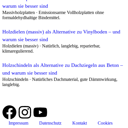
Brettstapelbau
warum sie besser sind
Brettstapelbau beschreibt konstruktive Holzsysteme, die Tragfähigkei
Massivholzplatten · Emissionsarme Vollholzplatten ohne
Ressourcenschonung im Holzbau verbinden.
Mehr lesen
formaldehydhaltige Bindemittel.
Holzdielen (massiv) als Alternative zu Vinylboden – und
warum sie besser sind
Holzdielen (massiv) · Natürlich, langlebig, reparierbar,
klimaregulierend.
Holzschindeln als Alternative zu Dachziegeln aus Beton –
und warum sie besser sind
Spreeplan-Projekte im Bereich Wann ist Holzrahmenbau d
Holzschindeln · Natürliches Dachmaterial, gute Dämmwirkung,
langlebig.
Umbau und Sanierung eines Gebäudes im Dorfkern zum
Dorfgemeinschaftshaus
Sanierung und behutsamer Umbau eines historischen Fachwerkhause
einem barrierefreien Dorfgemeinschaftshaus mit Mehrzweckraum, Bi
Einsatz ökologischer Baustoffe, Erhalt der Bausubstanz und energieef
Impressum
Datenschutz
Kontakt
Cookies