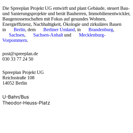
Solares Fachwerk-Gebäude auf dem Flusshof
Die Spreeplan Projekt UG entwirft und plant Gebäude, steuert Bau-
Neubau eines Fachwerkgebäudes für Seminare auf dem Flusshof mit
und Sanierungsprojekte und berät Bauherren, Immobilienentwickler,
Holzweichfaserdämmung, Lehm- und Kalkoberflächen sowie Solar-I
Baugenossenschaften mit Fokus auf gesundes Wohnen,
Strom für Gebäude und Hof liefern.
Energieffizienz, Nachhaltigkeit, Ökologie und zirkuläres Bauen
in
Berlin
, dem
Berliner Umland
, in
Brandenburg
,
Sachsen
,
Sachsen-Anhalt
und
Mecklenburg-
Neubau eines ökologischen Wochenendhauses im Natursch
Vorpommern
.
Holzhaus mit 60 m² Grundfläche im Naturschutzgebiet, gebaut aus m
ohne Leim, Lehm- und Kalkoberflächen, effizienter Holzvergaserhei
post@spreeplan.de
Deckenheizmatten, Photovoltaikdach und Pflanzenkläranlage.
030 33 77 24 50
Ökologischer Anbau für ein Einfamilienhaus
Spreeplan Projekt UG
Kleiner Holzanbau an ein Einfamilienhaus in der Mecklenburgischen 
Reichsstraße 108
Holzrahmenkonstruktion, Hanf- und Holzweichfaserdämmung, Lärc
14052 Berlin
Dachterrasse, Deckenheizung und großformatigen Verglasungen.
U-Bahn/Bus
Theodor-Heuss-Platz
Neubau eines Zweifamilienhauses in Strohballen-Bauweis
Zweifamilienhaus in Strohballenbauweise mit Holztragwerk und Leh
regionaler Baustoffe, geringem Primärenergieeinsatz und robustem F
dauerhaftes, ökologisches Wohnen ermöglicht.