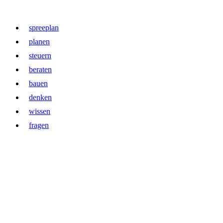
Zum
Inhalt
springen
spreeplan
planen
steuern
beraten
bauen
denken
wissen
fragen