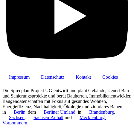
Impressum
Datenschutz
Kontakt
Cookies
Die Spreeplan Projekt UG entwirft und plant Gebäude, steuert Bau-
und Sanierungsprojekte und berät Bauherren, Immobilienentwickler,
Baugenossenschaften mit Fokus auf gesundes Wohnen,
Energieffizienz, Nachhaltigkeit, Ökologie und zirkuläres Bauen
in
Berlin
, dem
Berliner Umland
, in
Brandenburg
,
Sachsen
,
Sachsen-Anhalt
und
Mecklenburg-
Vorpommern
.