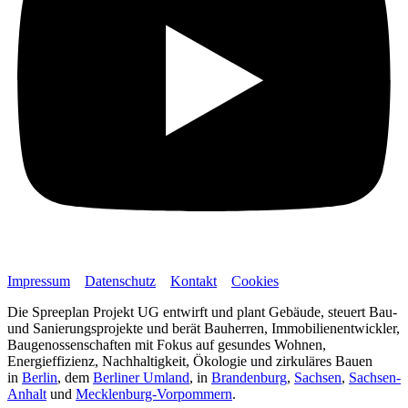
Impressum
Datenschutz
Kontakt
Cookies
Die Spreeplan Projekt UG entwirft und plant Gebäude, steuert Bau-
und Sanierungsprojekte und berät Bauherren, Immobilienentwickler,
Baugenossenschaften mit Fokus auf gesundes Wohnen,
Energieffizienz, Nachhaltigkeit, Ökologie und zirkuläres Bauen
in
Berlin
, dem
Berliner Umland
, in
Brandenburg
,
Sachsen
,
Sachsen-
Anhalt
und
Mecklenburg-Vorpommern
.