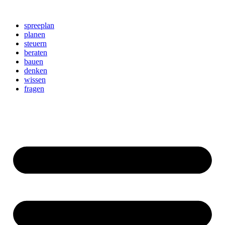
Zum
Inhalt
spreeplan
springen
planen
steuern
beraten
bauen
denken
wissen
fragen