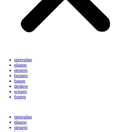
spreeplan
planen
steuern
beraten
bauen
denken
wissen
fragen
spreeplan
planen
steuern