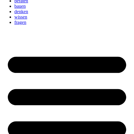
beraten
bauen
denken
wissen
fragen